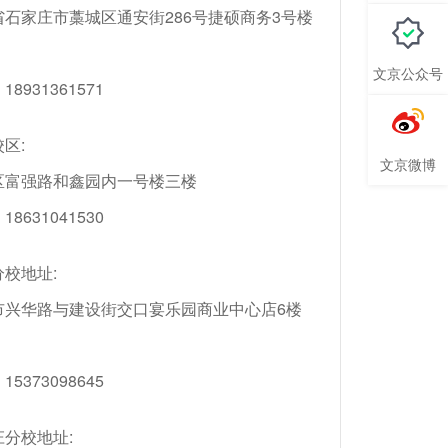
省石家庄市藁城区通安街286号捷硕商务3号楼
文京公众号
8931361571
区:
文京微博
区富强路和鑫园内一号楼三楼
8631041530
校地址:
市兴华路与建设街交口宴乐园商业中心店6楼
5373098645
庄分校地址: