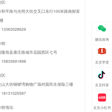
区:
市和平路与光明大街交叉口东行100米路南财富
楼
3363028629
微信咨询
校:
省隆尧县康庄路城市花园西区七号
5833691898
文京学堂
区:
龙山大街铜锣湾购物广场对面民生保险三楼
文京抖音
8131025587
校地址:
文京小红书